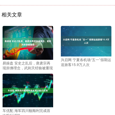
相关文章
兴启网 宁夏各机场“五一”假期运
易操盘 安史之乱后，唐肃宗再
送旅客15.9万人次
现崇佛理念，武则天经验被重现
车优配 海军四川舰顺利完成首