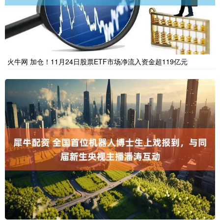
火牛网 加仓！11月24日股票ETF市场净流入资金超119亿元