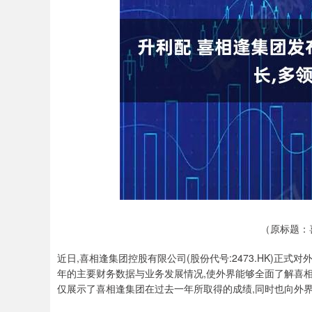
深证成指
14311.01
.68
1.02%
200.89
1
（原标题：
近日,喜相逢集团控股有限公司(股份代号:2473.HK)正
年的主要财务数据与业务发展情况,使外界能够全面了解喜
仅展示了喜相逢集团在过去一年所取得的成绩,同时也向外