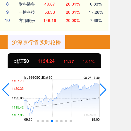
8
耐科装备
49.67
20.01%
6.83%
9
一博科技
53.33
20.01%
17.26%
10
方邦股份
146.16
20.00%
7.68%
沪深京行情 实时轮播
北证50
1134.24
创
11.37
1.01%