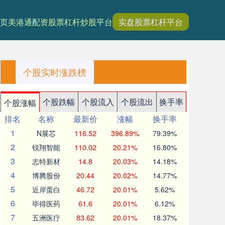
页
美港通配资
股票杠杆炒股平台
实盘股票杠杆平台
个股实时涨跌榜
个股跌幅
个股流入
个股流出
换手率
个股涨幅
排名
名称
最新价
涨幅
换手率
1
N展芯
116.52
396.89%
79.39%
2
锐翔智能
110.02
20.21%
16.80%
3
志特新材
14.8
20.03%
14.18%
4
博腾股份
20.44
20.02%
14.77%
5
近岸蛋白
46.72
20.01%
5.62%
6
毕得医药
61.6
20.01%
6.12%
7
五洲医疗
83.62
20.01%
18.37%