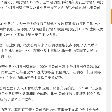
64.1百万元,同比增长12.2%。公司经调整净利润实现了正向增长,同比
益于公司在销售网络扩充以及新业务开展等方面的积极成果,显示出公司
心业务,在过去一年依然保持了稳健的发展态势,收益实现了5.1%的
务同样表现出色,实现了较为显著的增长,收益同比提升15.8%,达到人民
突出,为公司的整体业绩贡献了不少力量。
,这一新业务的开拓为公司带来了新的收益增长点,实现了人民币79.5
业务,成功布局中亚、东南亚及中东地区,报告期内实现了人民币
实的一步。
自营业务的销售网络布局。2024年公司自营业务销售网点总数增加
。同时,公司还与途虎养车达成战略合作,借助其广泛的线下门店网络
为公司在激烈的市场竞争中赢得了更多优势。
司全面引入人工智能技术,应用于销售交易系统、52车APP以及智
了业务运营的效率和用户体验。此外,公司还通过部署近100位“数
,提高了整体工作效率。
的态度。其拥有完善的公司治理结构,董事会下设多个专业委员会,