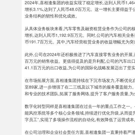
2024年,喜相逢集团的收益实现了稳定增长,达到人民币1,4
增长3.1%,达到了人民币48.0百万元。这一增长主要得
业务结构的韧性和优化成效。
从具体业务板块来看,汽车零售及融资租赁业务作为公司的核
增长,达到人民币1,192.9百万元。同时,公司的汽车相关业
币191.7百万元。其中,汽车经营租赁业务的收益增幅尤为
此外,公司在2024年还积极推进了汽车直接零售业务的开展
百万元的销售收益。更值得提及的是升利配,公司的汽车出口
41.1百万元的出口收益,为公司的国际化战略发展迈出了坚
在市场拓展方面,喜相逢集团持续在下沉市场发力,不断优化
至89家,进一步增强了在二三线及以下城市的服务覆盖能力
和专业的技术团队,拓展了服务网络,提升了客户服务质量,
数字化转型同样是喜相逢集团在过去一年的重点工作之一。公
能风控系统等多个核心业务领域,持续进行优化升级,从而提升
字员工”,实现了多项操作流程的自动化,有效降低了运营成本
在公司治理和企业社会责任方面,喜相逢集团一直秉持着严谨