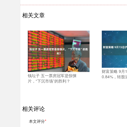
相关文章
财富策略 9月
钱坛子 五一票房冠军是惊悚
0.84%，转股
片，“下沉市场”的胜利？
相关评论
本文评分
*