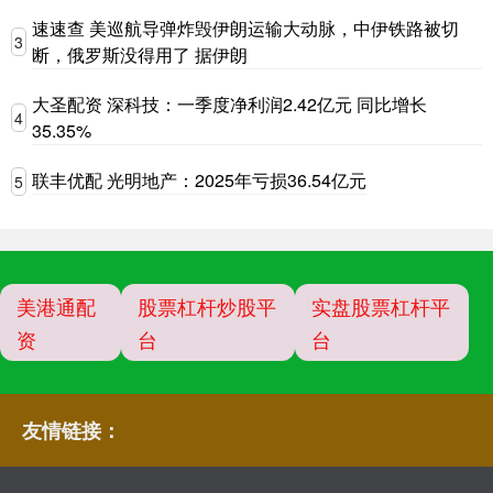
速速查 美巡航导弹炸毁伊朗运输大动脉，中伊铁路被切
3
断，俄罗斯没得用了 据伊朗
大圣配资 深科技：一季度净利润2.42亿元 同比增长
4
35.35%
联丰优配 光明地产：2025年亏损36.54亿元
5
美港通配
股票杠杆炒股平
实盘股票杠杆平
资
台
台
友情链接：