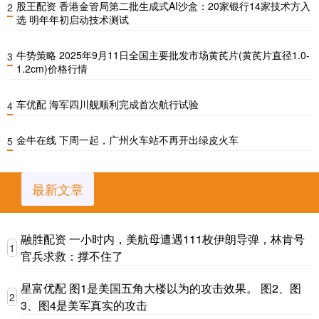
股王配资 香港金管局第二批生成式AI沙盒：20家银行14家技术方入
2
选 明年年初启动技术测试
牛势策略 2025年9月11日全国主要批发市场黄芪片(黄芪片直径1.0-
3
1.2cm)价格行情
车优配 海军四川舰顺利完成首次航行试验
4
金牛在线 下周一起，广州火车站不再开出绿皮火车
5
最新文章
融胜配资 一小时内，美航母遭遇111枚伊朗导弹，林肯号
1
官兵求救：撑不住了
星富优配 图1是美国五角大楼以为的攻击效果。 图2、图
2
3、图4是美军真实的攻击