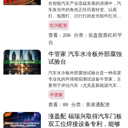
在智能汽车产业迅猛发展的浪潮中，汽
车发光件的角色正经历着转变。以尾
灯、氛围灯、日行灯的发光组件红河配
资，早已超越了单纯的照明功能范畴，
红河配资
成为汽车品牌视觉识别体系的....
查看：
206
分类：
实盘股票杠杆平
台
牛管家 汽车水冷板外部腐蚀
试验台
汽车水冷板外部腐蚀试验台是一种高度
专业化的环境模拟测试设备牛管家，主
要用于评估汽车（尤其是新能源汽车）
关键热管理部件——水冷板在外部恶劣
牛管家
腐蚀环境下的耐腐蚀性能和....
查看：
89
分类：
美港通配资
涨盈配 福瑞兴取得汽车门板
双工位焊接设备专利，能够