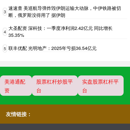
速速查 美巡航导弹炸毁伊朗运输大动脉，中伊铁路被切
3
断，俄罗斯没得用了 据伊朗
大圣配资 深科技：一季度净利润2.42亿元 同比增长
4
35.35%
联丰优配 光明地产：2025年亏损36.54亿元
5
美港通配
股票杠杆炒股平
实盘股票杠杆平
资
台
台
友情链接：