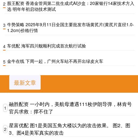
股王配资 香港金管局第二批生成式AI沙盒：20家银行14家技术方入
2
选 明年年初启动技术测试
牛势策略 2025年9月11日全国主要批发市场黄芪片(黄芪片直径1.0-
3
1.2cm)价格行情
车优配 海军四川舰顺利完成首次航行试验
4
金牛在线 下周一起，广州火车站不再开出绿皮火车
5
最新文章
融胜配资 一小时内，美航母遭遇111枚伊朗导弹，林肯号
1
官兵求救：撑不住了
星富优配 图1是美国五角大楼以为的攻击效果。 图2、图
2
3、图4是美军真实的攻击