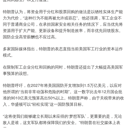
特朗普认为，将资金用于分红和股票回购的做法是以牺牲实体生产能
力为代价，“这种行为不能再被允许或容忍”。他还强调，军工企业不
同于普通商业公司，在承担国家安全相关任务的情况下，应当优先将
资源用于扩大产能、更新设备和提升制造效率，而非优先回馈股东。
国防企业高管薪酬也不应过高。
多家国际媒体指出，特朗普的表态直指当前美国军工行业的资本运作
模式。
在限制军工企业分红和回购的同时，特朗普还提出了大幅提高美国军
事预算的设想。
特朗普呼吁，在2027年将美国国防开支增加到1.5万亿美元，以应对
他所谓的“当前非常动荡和危险的时期”。这一数字比去年12月国会批
准的9010亿美元预算高出50%以上。特朗普声称，由于关税带来的收
入，华盛顿可以“轻松实现”这一国防预算目标。
“这将使我们能够建立长期以来应得的‘梦想军队’，更重要的是，无论
敌人是谁，这支军队都将保障我们的安全。”特朗普在社交媒体上表