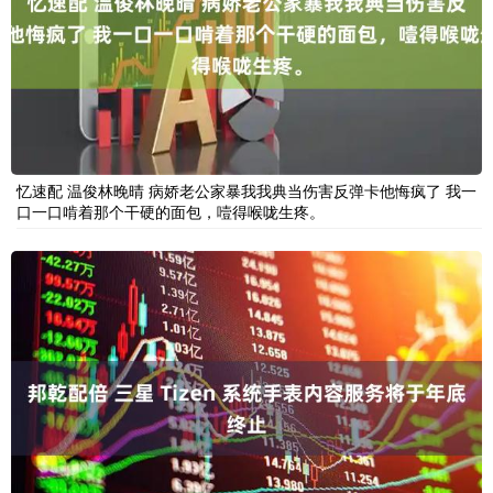
忆速配 温俊林晚晴 病娇老公家暴我我典当伤害反弹卡他悔疯了 我一
口一口啃着那个干硬的面包，噎得喉咙生疼。