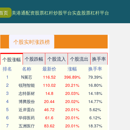
首页
美港通配资
股票杠杆炒股平台
实盘股票杠杆平台
个股实时涨跌榜
个股跌幅
个股流入
个股流出
换手率
个股涨幅
排名
名称
最新价
涨幅
换手率
1
N展芯
116.52
396.89%
79.39%
2
锐翔智能
110.02
20.21%
16.80%
3
志特新材
14.8
20.03%
14.18%
4
博腾股份
20.44
20.02%
14.77%
5
近岸蛋白
46.72
20.01%
5.62%
6
毕得医药
61.6
20.01%
6.12%
7
五洲医疗
83.62
20.01%
18.37%