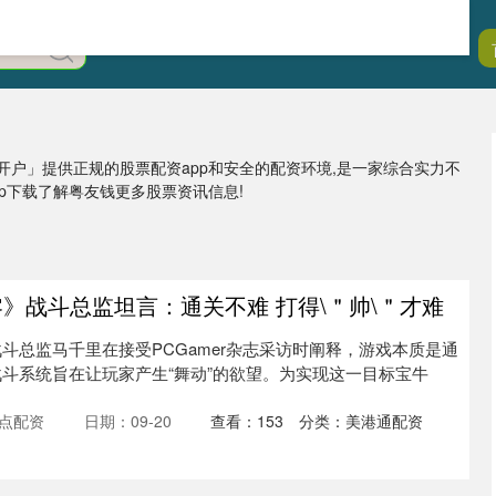
开户」提供正规的股票配资app和安全的配资环境,是一家综合实力不
p下载了解粤友钱更多股票资讯信息!
零》战斗总监坦言：通关不难 打得\＂帅\＂才难
斗总监马千里在接受PCGamer杂志采访时阐释，游戏本质是通
斗系统旨在让玩家产生“舞动”的欲望。为实现这一目标宝牛
点配资
日期：09-20
查看：
153
分类：
美港通配资