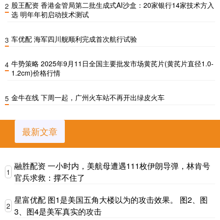
股王配资 香港金管局第二批生成式AI沙盒：20家银行14家技术方入
2
选 明年年初启动技术测试
车优配 海军四川舰顺利完成首次航行试验
3
牛势策略 2025年9月11日全国主要批发市场黄芪片(黄芪片直径1.0-
4
1.2cm)价格行情
金牛在线 下周一起，广州火车站不再开出绿皮火车
5
最新文章
融胜配资 一小时内，美航母遭遇111枚伊朗导弹，林肯号
1
官兵求救：撑不住了
星富优配 图1是美国五角大楼以为的攻击效果。 图2、图
2
3、图4是美军真实的攻击