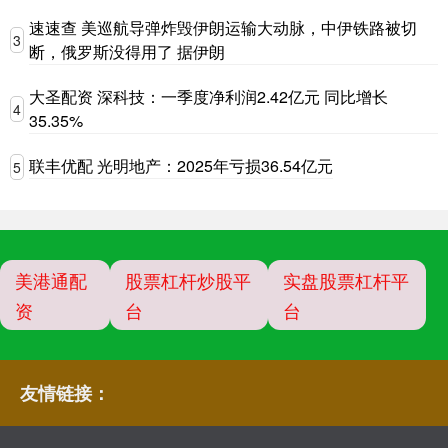
速速查 美巡航导弹炸毁伊朗运输大动脉，中伊铁路被切
3
断，俄罗斯没得用了 据伊朗
大圣配资 深科技：一季度净利润2.42亿元 同比增长
4
35.35%
联丰优配 光明地产：2025年亏损36.54亿元
5
美港通配
股票杠杆炒股平
实盘股票杠杆平
资
台
台
友情链接：